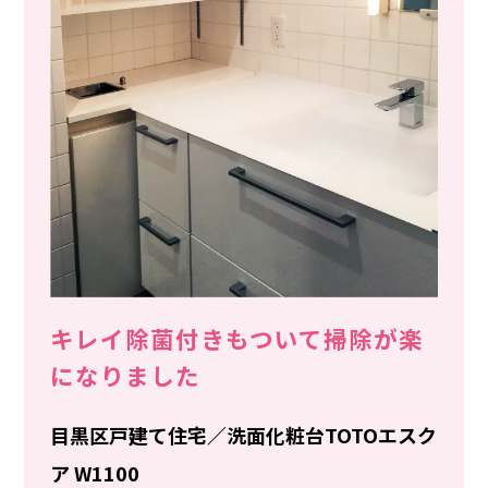
輩インタビュー
▶正社員登用 一次審査応募フォーム
業日カレンダー
キレイ除菌付きもついて掃除が楽
になりました
合わせ
目黒区戸建て住宅／洗面化粧台TOTOエスク
プライバシーポリシー
ア W1100