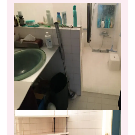
マンション管理組合·
オーナー向けのサービス
▶
ビル・マンションの直結給水と
直結増圧ポンプ工事
▶
ビル・マンションの給排水管
改修工事・内装外装改修工事
声
ビスエリア