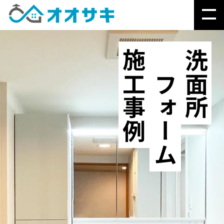
施工事例
リフォーム
洗面所
「なぜ？」で分かる、
オオサキのこと
水まわりの緊急トラブル
▶
水まわりの故障修理・交換