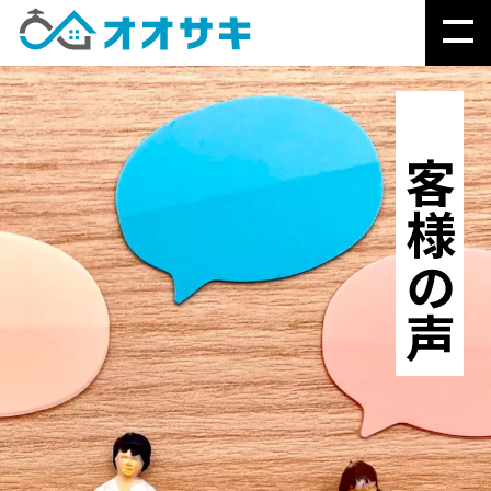
お客様の声
「なぜ？」で分かる、
オオサキのこと
水まわりの緊急トラブル
▶
水まわりの故障修理・交換