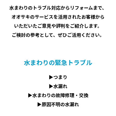
水まわりのトラブル対応からリフォームまで、
オオサキのサービスを活用されたお客様から
マンション管理組合·
いただいたご意見や評判をご紹介します。
ご検討の参考として、ぜひご活用ください。
オーナー向けのサービス
▶
ビル・マンションの直結給水と
直結増圧ポンプ工事
水まわりの緊急トラブル
▶
ビル・マンションの給排水管
▶︎つまり
改修工事・内装外装改修工事
▶︎水漏れ
▶︎水まわりの故障修理・交換
声
▶︎原因不明の水漏れ
ビスエリア