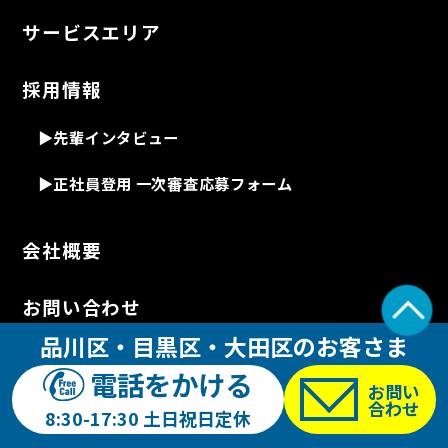
サービスエリア
採用情報
▶先輩インタビュー
▶正社員登用 一次審査応募フォーム
会社概要
お問い合わせ
品川区・目黒区・大田区のお客さま
プライバシーポリシー
電話をかける
お問い
〒142-0063 東京都品川区荏原 5-14-18
合わせ
8:30-17:30 土日祝日定休
／ FreeCall.0120-79-4649
／ TEL.03-5498-0224