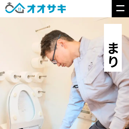
つまり
「なぜ？」で分かる、
オオサキのこと
水まわりの緊急トラブル
▶
水まわりの故障修理・交換