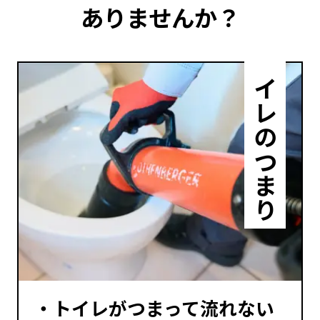
ありませんか？
トイレのつまり
マンション管理組合·
オーナー向けのサービス
▶
ビル・マンションの直結給水と
直結増圧ポンプ工事
▶
ビル・マンションの給排水管
改修工事・内装外装改修工事
声
トイレがつまって流れない
ビスエリア