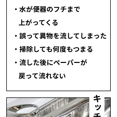
水が便器のフチまで
上がってくる
輩インタビュー
誤って異物を流してしまった
掃除しても何度もつまる
▶正社員登用 一次審査応募フォーム
流した後にペーパーが
戻って流れない
業日カレンダー
合わせ
プライバシーポリシー